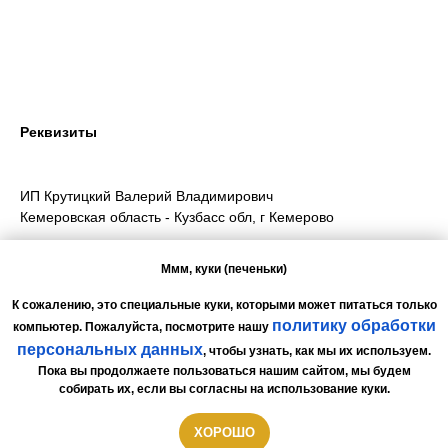
Реквизиты
ИП Крутицкий Валерий Владимирович
Кемеровская область - Кузбасс обл, г Кемерово
Ммм, куки (печеньки)
ИНН 420301399150
ОГРН 318420500056850
К сожалению, это специальные куки, которыми может питаться только
Оператор ПДн | Подробнее об обработке данных в
Политика
политику обработки
компьютер. Пожалуйста, посмотрите нашу
персональных данных
.
персональных данных
, чтобы узнать, как мы их используем.
Договор-оферта
.
Пока вы продолжаете пользоваться нашим сайтом, мы будем
собирать их, если вы согласны на использование куки.
ХОРОШО